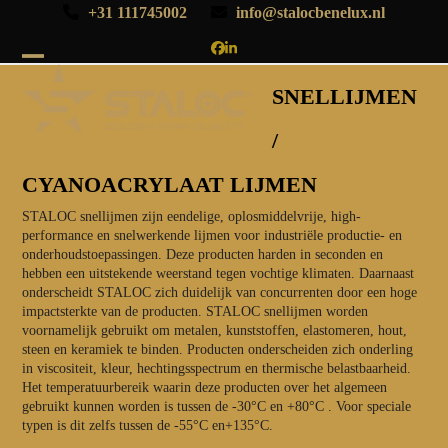
Skip
+31 111745002
info@stalocbenelux.nl
to
content
Facebook
LinkedIn
Open
Close
SNELLIJMEN
mobile
mobile
/
menu
menu
CYANOACRYLAAT LIJMEN
STALOC snellijmen zijn eendelige, oplosmiddelvrije, high-
performance en snelwerkende lijmen voor industriële productie- en
onderhoudstoepassingen. Deze producten harden in seconden en
hebben een uitstekende weerstand tegen vochtige klimaten. Daarnaast
onderscheidt STALOC zich duidelijk van concurrenten door een hoge
impactsterkte van de producten. STALOC snellijmen worden
voornamelijk gebruikt om metalen, kunststoffen, elastomeren, hout,
steen en keramiek te binden. Producten onderscheiden zich onderling
in viscositeit, kleur, hechtingsspectrum en thermische belastbaarheid.
Het temperatuurbereik waarin deze producten over het algemeen
gebruikt kunnen worden is tussen de -30°C en +80°C . Voor speciale
typen is dit zelfs tussen de -55°C en+135°C.