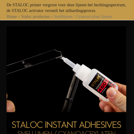
De STALOC primer vergroot voor deze lijmen het hechtingsspectrum,
de STALOC activator versnelt het uithardingsproces.
Home
»
Staloc producten
»
Snellijmen / Cyanoacrylaat lijmen